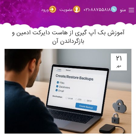
منو
021-88755818
عضویت
ورود
آموزش بک آپ گیری از هاست دایرکت ادمین و
بازگرداندن آن
۲۱
مهر