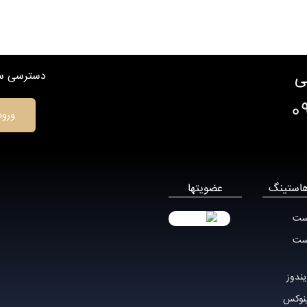
ی
دسترسی سر
0
ورود
استینگ
عضویتها
ست
ست
ندوز
نوکس