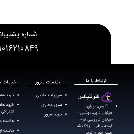
شماره پشتیبان
9016210849
ارتباط با ما
خدمات سرور
خدمات ه
سرور اختصاصی
خريد ها
سرور مجازی
خريد ها
آدرس: تهران -
اشتراکی
خيابان شهيد بهشتی -
خرید سرور
خيابان کاووسی فر -
هاست وی
کوچه وطنی - پلاک 5،
هاست لی
طبقه چهارم غربی