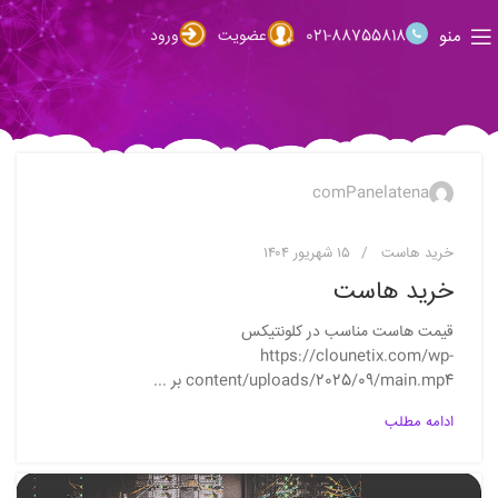
منو
021-88755818
عضویت
ورود
comPanelatena
خرید هاست
۱۵ شهریور ۱۴۰۴
خرید هاست
قیمت هاست مناسب در کلونتیکس
https://clounetix.com/wp-
content/uploads/2025/09/main.mp4 بر ...
ادامه مطلب