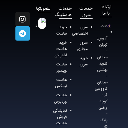
ارتباط
خدمات
خدمات
عضویتها
با ما
سرور
هاستینگ
سرور
خريد
اختصاصی
هاست
آدرس:
سرور
خريد
تهران
مجازی
هاست
-
اشتراکی
خيابان
خرید
شهيد
سرور
هاست
بهشتی
ویندوز
-
هاست
خيابان
لینوکس
کاووسی
فر -
هاست
کوچه
وردپرس
وطنی
نمایندگی
-
فروش
پلاک
هاست
5،