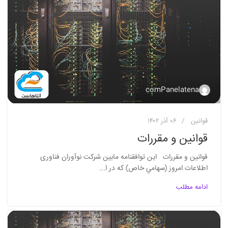
comPanelatena
قوانین
۰۶ آذر ۱۴۰۲
قوانین و مقررات
قوانین و مقررات اين توافقنامه مابين شركت نوآوران فناوری
اطلاعات امروز (سهامي خاص) كه در ا...
ادامه مطلب