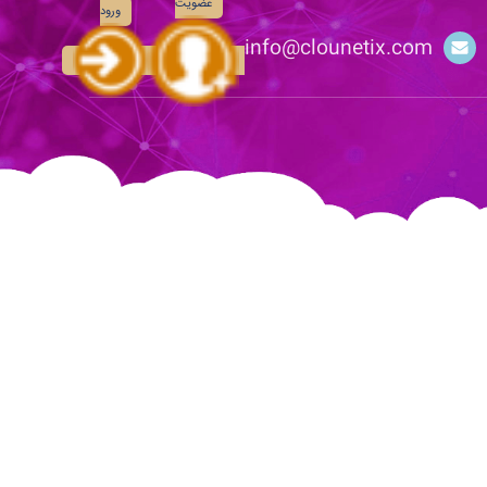
عضویت
ورود
info@clounetix.com